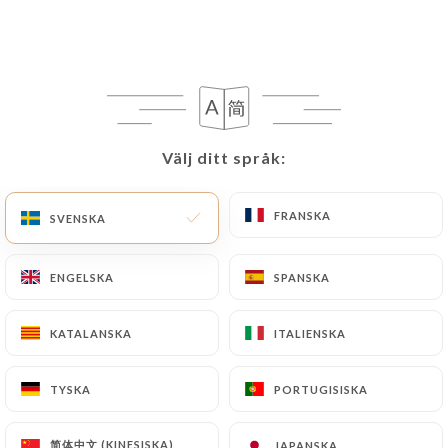
SV
MENY
Välj ditt språk:
Välj ditt språk:
/
HEM
OMDÖMEN
Omdömen
FRANSKA
FRANSKA
SVENSKA
SVENSKA
ENGELSKA
ENGELSKA
SPANSKA
SPANSKA
KATALANSKA
KATALANSKA
ITALIENSKA
ITALIENSKA
116 omdömen på Uniiti
4.7 / 5
TYSKA
TYSKA
PORTUGISISKA
PORTUGISISKA
100 % verkliga, verifierade omdömen.
简体中文 (KINESISKA)
简体中文 (KINESISKA)
JAPANSKA
JAPANSKA