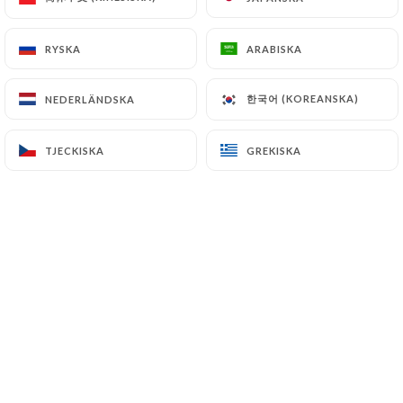
RYSKA
RYSKA
ARABISKA
ARABISKA
Paul Sin-Chan bedömd
PS
5/5
한국어 (KOREANSKA)
한국어 (KOREANSKA)
NEDERLÄNDSKA
NEDERLÄNDSKA
Pour moi, l'un des meilleurs, voire le
meilleur Viet-Namien de Belleville. On
TJECKISKA
TJECKISKA
GREKISKA
GREKISKA
aime la fraîcheur des ingrédients, la
grande qualité de la cuisine, les prix très
raisonnables et l'accueil toujours souriant.
On aime Chez Yu.
03/06/2026
•
03:40
Nicolas Ferran bedömd
NF
4/5
Une valeur sûre !
03/06/2026
•
03:40