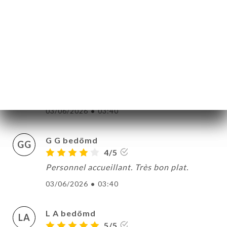
03/06/2026
•
03:40
Déborah Zloto bedömd
DZ
5/5
J'adore ce restaurant où tout est bon ainsi
que l'accueil. Le paiement par CB serait un
plus. Mention spéciale pour Patricia.
03/06/2026
•
03:40
G G bedömd
GG
4/5
Personnel accueillant. Très bon plat.
03/06/2026
•
03:40
L A bedömd
LA
5/5