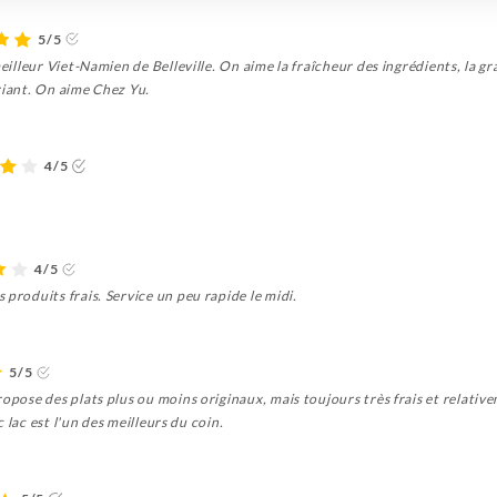
5/5
eilleur Viet-Namien de Belleville. On aime la fraîcheur des ingrédients, la gra
riant. On aime Chez Yu.
4/5
4/5
 produits frais. Service un peu rapide le midi.
5/5
ropose des plats plus ou moins originaux, mais toujours très frais et relat
oc lac est l'un des meilleurs du coin.