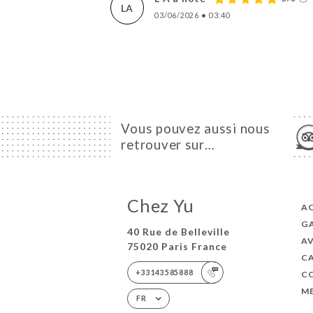
LA
03/06/2026
•
03:40
Vous pouvez aussi nous
retrouver sur…
Chez Yu
AC
GA
40 Rue de Belleville
AV
75020 Paris France
C
+33143585888
C
ME
FR