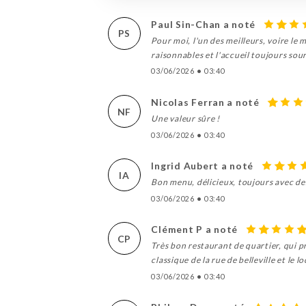
Paul Sin-Chan a noté
PS
Pour moi, l'un des meilleurs, voire le m
raisonnables et l'accueil toujours sou
03/06/2026
•
03:40
Nicolas Ferran a noté
NF
Une valeur sûre !
03/06/2026
•
03:40
Ingrid Aubert a noté
IA
Bon menu, délicieux, toujours avec des
03/06/2026
•
03:40
Clément P a noté
CP
Très bon restaurant de quartier, qui p
classique de la rue de belleville et le l
03/06/2026
•
03:40