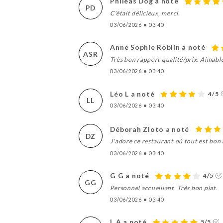
Phileas Dog a noté
PD
C'était délicieux, merci.
03/06/2026
•
03:40
Anne Sophie Roblin a noté
ASR
Très bon rapport qualité/prix. Aimable
03/06/2026
•
03:40
Léo L a noté
4/5
LL
03/06/2026
•
03:40
Déborah Zloto a noté
DZ
J'adore ce restaurant où tout est bon 
03/06/2026
•
03:40
G G a noté
4/5
GG
Personnel accueillant. Très bon plat.
03/06/2026
•
03:40
L A a noté
5/5