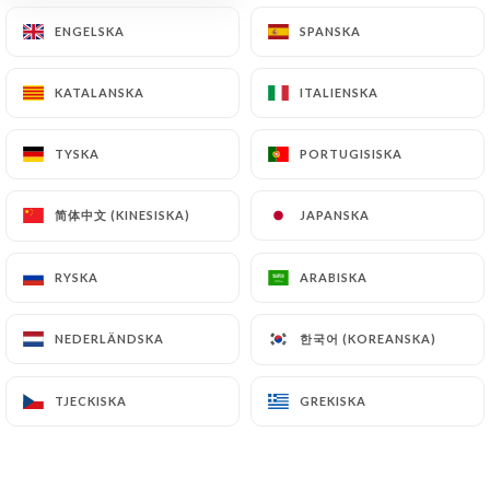
ENGELSKA
ENGELSKA
SPANSKA
SPANSKA
KATALANSKA
KATALANSKA
ITALIENSKA
ITALIENSKA
Notre petit restaurant vietnamien est
TYSKA
TYSKA
PORTUGISISKA
PORTUGISISKA
situé dans le quartier de Belleville.
简体中文 (KINESISKA)
简体中文 (KINESISKA)
JAPANSKA
JAPANSKA
RYSKA
RYSKA
ARABISKA
ARABISKA
Madame Yu y exprime depuis 2006, sa
passion pour les saveurs
한국어 (KOREANSKA)
한국어 (KOREANSKA)
NEDERLÄNDSKA
NEDERLÄNDSKA
vietnamiennes.
TJECKISKA
TJECKISKA
GREKISKA
GREKISKA
En vraie maman, elle propose des