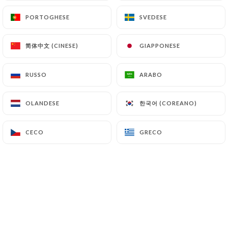
PORTOGHESE
PORTOGHESE
SVEDESE
SVEDESE
Paul Sin-Chan ha lasciato una
PS
简体中文 (CINESE)
简体中文 (CINESE)
GIAPPONESE
GIAPPONESE
recensione
5/5
RUSSO
RUSSO
ARABO
ARABO
Pour moi, l'un des meilleurs, voire le
meilleur Viet-Namien de Belleville. On
한국어 (COREANO)
한국어 (COREANO)
OLANDESE
OLANDESE
aime la fraîcheur des ingrédients, la
grande qualité de la cuisine, les prix très
CECO
CECO
GRECO
GRECO
raisonnables et l'accueil toujours souriant.
On aime Chez Yu.
03/06/2026
•
03:40
Nicolas Ferran ha lasciato una
NF
recensione
4/5