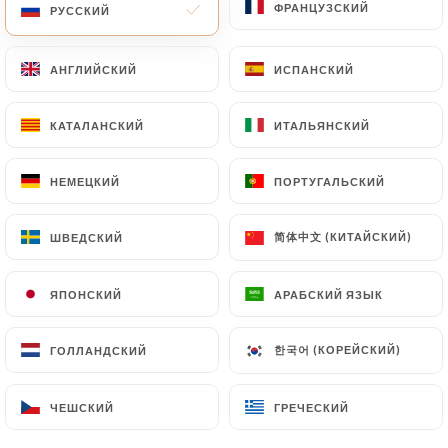
ФРАНЦУЗСКИЙ
ФРАНЦУЗСКИЙ
РУССКИЙ
РУССКИЙ
АНГЛИЙСКИЙ
АНГЛИЙСКИЙ
ИСПАНСКИЙ
ИСПАНСКИЙ
КАТАЛАНСКИЙ
КАТАЛАНСКИЙ
ИТАЛЬЯНСКИЙ
ИТАЛЬЯНСКИЙ
Notre petit restaurant vietnamien est
situé dans le quartier de Belleville.
НЕМЕЦКИЙ
НЕМЕЦКИЙ
ПОРТУГАЛЬСКИЙ
ПОРТУГАЛЬСКИЙ
简体中文 (КИТАЙСКИЙ)
简体中文 (КИТАЙСКИЙ)
ШВЕДСКИЙ
ШВЕДСКИЙ
Madame Yu y exprime depuis 2006, sa
passion pour les saveurs
ЯПОНСКИЙ
ЯПОНСКИЙ
АРАБСКИЙ ЯЗЫК
АРАБСКИЙ ЯЗЫК
vietnamiennes.
한국어 (КОРЕЙСКИЙ)
한국어 (КОРЕЙСКИЙ)
ГОЛЛАНДСКИЙ
ГОЛЛАНДСКИЙ
ЧЕШСКИЙ
ЧЕШСКИЙ
ГРЕЧЕСКИЙ
ГРЕЧЕСКИЙ
En vraie maman, elle propose des