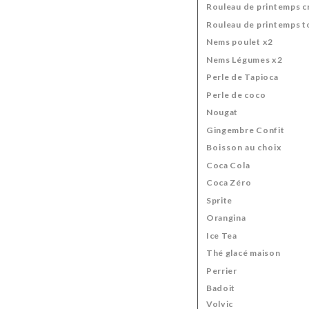
Rouleau de printemps c
Rouleau de printemps t
Nems poulet x2
Nems Légumes x2
Perle de Tapioca
Perle de coco
Nougat
Gingembre Confit
Boisson au choix
Coca Cola
Coca Zéro
Sprite
Orangina
Ice Tea
Thé glacé maison
Perrier
Badoit
Volvic