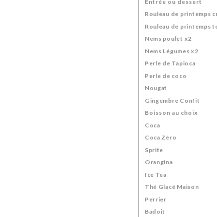
Entrée ou dessert
Rouleau de printemps c
Rouleau de printemps t
Nems poulet x2
Nems Légumes x2
Perle de Tapioca
Perle de coco
Nougat
Gingembre Confit
Boisson au choix
Coca
Coca Zéro
Sprite
Orangina
Ice Tea
Thé Glacé Maison
Perrier
Badoit