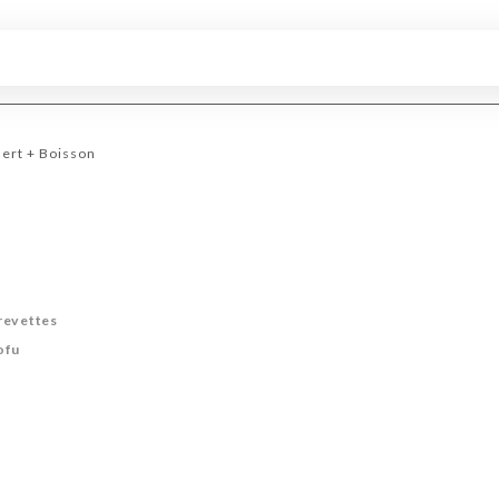
ert + Boisson
revettes
ofu