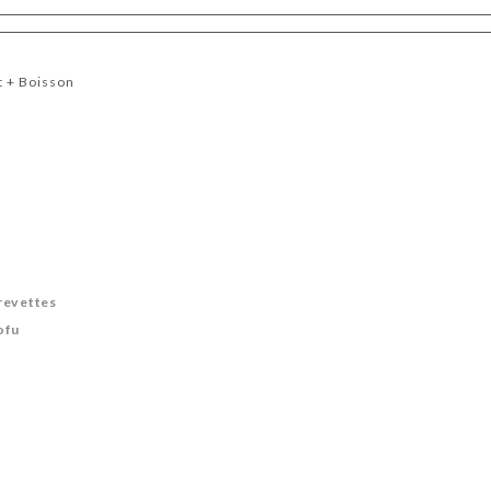
t + Boisson
revettes
ofu