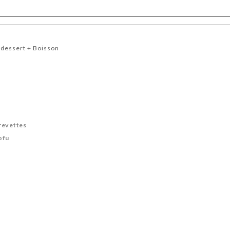
 dessert + Boisson
revettes
ofu