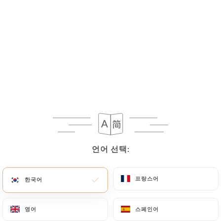
Boeuf
Légumes
Entrée ou dessert
Rouleau de printemps crevettes
Rouleau de printemps tofu
Nems poulet x2
Nems Légumes x2
Perle de Tapioca
언어 선택:
언어 선택:
Perle de coco
Nougat
프랑스어
프랑스어
한국어
한국어
Gingembre Confit
Boisson au choix
영어
영어
스페인어
스페인어