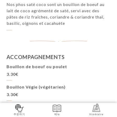
Nos phos saté coco sont un bouillon de boeuf au
lait de coco agrémenté de saté, servi avec des
pâtes de riz fraîches, coriandre & coriandre thaï,
basilic, oignons et cacahuète
ACCOMPAGNEMENTS
Bouillon de boeuf ou poulet
3.30€
Bouillon Végie (végétarien)
3.30€
Brochette de Poulet
주문하기
메뉴
Itinéraire
À la citronnelle