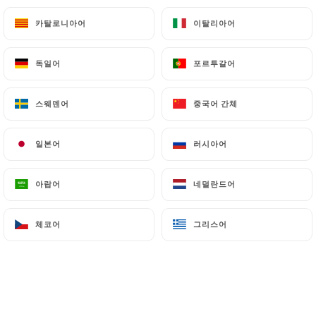
Coca Cola
카탈로니아어
카탈로니아어
이탈리아어
이탈리아어
Coca Zéro
Sprite
독일어
독일어
포르투갈어
포르투갈어
Orangina
Ice Tea
스웨덴어
스웨덴어
중국어 간체
중국어 간체
Thé Glacé maison
일본어
일본어
러시아어
러시아어
Perrier
Badoit
아랍어
아랍어
네덜란드어
네덜란드어
Volvic
체코어
체코어
그리스어
그리스어
ENTRÉES
Nems au Poulet (4 Pièces)