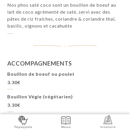
Nos phos saté coco sont un bouillon de boeuf au
lait de coco agrémenté de saté, servi avec des
pâtes de riz fraîches, coriandre & coriandre thaï,
basilic, oignons et cacahuète
ACCOMPAGNEMENTS
Bouillon de boeuf ou poulet
3.30€
Bouillon Végie (végétarien)
3.30€
Brochette de Poulet
Παραγγελία
Μενού
Itinéraire
À la citronnelle