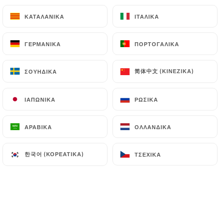
Coca Cola
ΚΑΤΑΛΑΝΙΚΆ
ΚΑΤΑΛΑΝΙΚΆ
ΙΤΑΛΙΚΆ
ΙΤΑΛΙΚΆ
Coca Zéro
Sprite
ΓΕΡΜΑΝΙΚΆ
ΓΕΡΜΑΝΙΚΆ
ΠΟΡΤΟΓΑΛΙΚΆ
ΠΟΡΤΟΓΑΛΙΚΆ
Orangina
Ice Tea
简体中文 (ΚΙΝΈΖΙΚΑ)
简体中文 (ΚΙΝΈΖΙΚΑ)
ΣΟΥΗΔΙΚΆ
ΣΟΥΗΔΙΚΆ
Thé Glacé maison
ΙΑΠΩΝΙΚΆ
ΙΑΠΩΝΙΚΆ
ΡΩΣΙΚΆ
ΡΩΣΙΚΆ
Perrier
Badoit
ΑΡΑΒΙΚΆ
ΑΡΑΒΙΚΆ
ΟΛΛΑΝΔΙΚΆ
ΟΛΛΑΝΔΙΚΆ
Volvic
한국어 (ΚΟΡΕΆΤΙΚΑ)
한국어 (ΚΟΡΕΆΤΙΚΑ)
ΤΣΈΧΙΚΑ
ΤΣΈΧΙΚΑ
ENTRÉES
Nems au Poulet (4 Pièces)