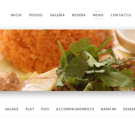
INICIO
PEDIDO
GALERÍA
RESEÑA
MENÚ
CONTACTO
SALADE
PLAT
PHO
ACCOMPAGNEMENTS
BANH MI
DESSE
VINS
BOISSON CHAUDE