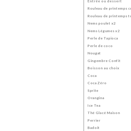
Entrée ou dessert
Rouleau de printemps c
Rouleau de printemps t
Nems poulet x2
Nems Légumes x2
Perle de Tapioca
Perle de coco
Nougat
Gingembre Confit
Boisson au choix
Coca
Coca Zéro
Sprite
Orangina
Ice Tea
Thé Glacé Maison
Perrier
Badoit