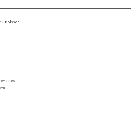
t + Boisson
revettes
ofu