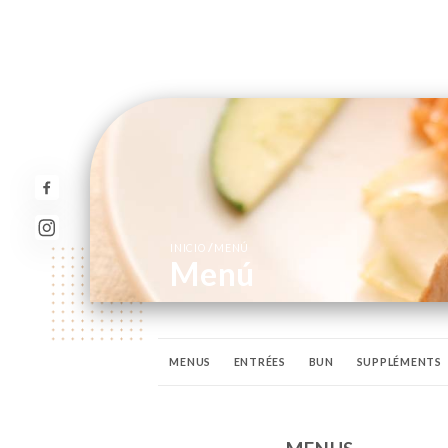
/
INICIO
MENÚ
Menú
MENUS
ENTRÉES
BUN
SUPPLÉMENTS
MENU ENFANT
BOISSON SOFT
BIÈRE