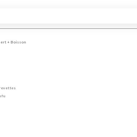
ert + Boisson
revettes
ofu