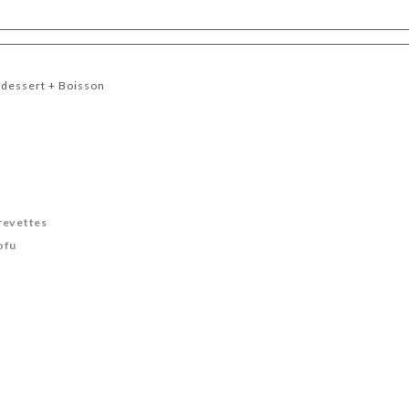
 dessert + Boisson
revettes
ofu