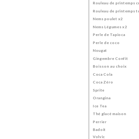
Rouleau de printemps c
Rouleau de printemps t
Nems poulet x2
Nems Légumes x2
Perle de Tapioca
Perle de coco
Nougat
Gingembre Confit
Boisson au choix
Coca Cola
Coca Zéro
Sprite
Orangina
Ice Tea
Thé glacé maison
Perrier
Badoit
Volvic