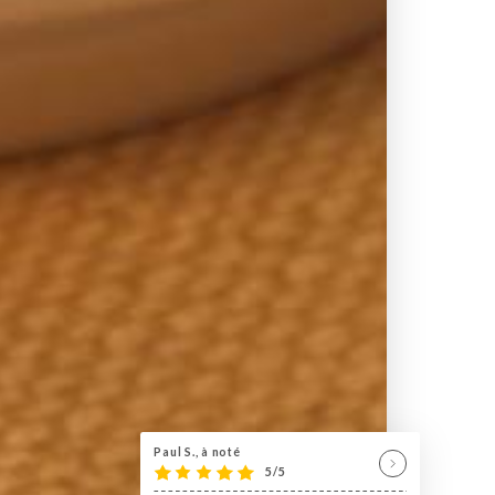
Paul S., à noté
5/5