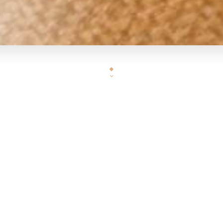
Notre petit restaurant vietnamien est situé dans
Madame Yu y exprime depuis 2006, sa passion pou