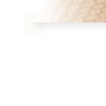
Notre petit restaurant vie
Madame Yu y exprime depuis