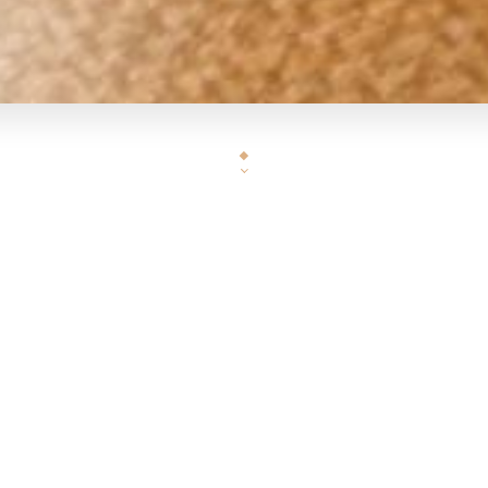
tnamien est situé dans le quartier de Belleville.
 2006, sa passion pour les saveurs vietnamiennes.