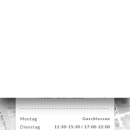
ART
LLUNG
ERIE
RTUNG
NÜ
TAKT
40 Rue de Belleville
75020 Paris France
Montag
Geschlossen
Dienstag
11:30-15:30 / 17:00-22:00