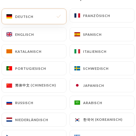
DE
MENÜ
FRANZÖSISCH
FRANZÖSISCH
DEUTSCH
DEUTSCH
ENGLISCH
ENGLISCH
SPANISCH
SPANISCH
KATALANISCH
KATALANISCH
ITALIENISCH
ITALIENISCH
/
START
KONTAKT
Kontakt
PORTUGIESISCH
PORTUGIESISCH
SCHWEDISCH
SCHWEDISCH
简体中文 (CHINESISCH)
简体中文 (CHINESISCH)
JAPANISCH
JAPANISCH
RUSSISCH
RUSSISCH
ARABISCH
ARABISCH
한국어 (KOREANISCH)
한국어 (KOREANISCH)
NIEDERLÄNDISCH
NIEDERLÄNDISCH
Chez Yu